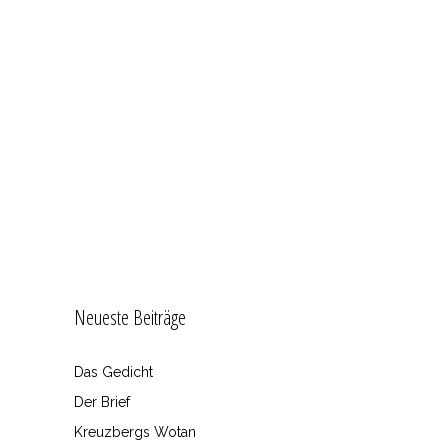
Alter, durften wir endlich unser
eigenes Abenteuerlein spielen.
Anlass: der Geburtstag unserer
Freundin Lisi, der wir das
Machwerk schenkten.
Mitwirkende: Samantha von
Bismarck, Claudia Spielmann,
Gregor von Bismarck, Michael
Illies, Ralf Hoppe, der Hund
„Skipper“. Kamera und Schnitt:
Dirk Bertram. Musik: Ralf Hoppe.
Film ab!
Neueste Beiträge
Das Gedicht
Der Brief
Kreuzbergs Wotan